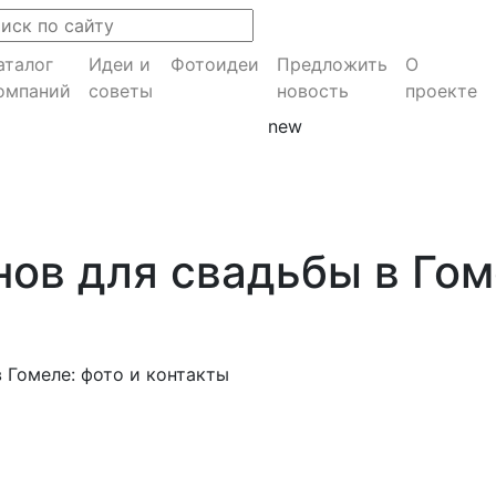
аталог
Идеи и
Фотоидеи
Предложить
О
омпаний
советы
новость
проекте
new
нов для свадьбы в Гом
 Гомеле: фото и контакты